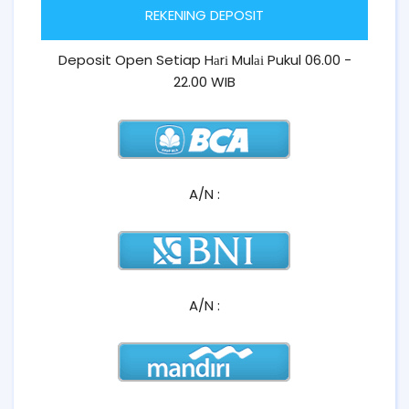
REKENING DEPOSIT
Deposit Open Setiap Hаrі Mulаі Pukul 06.00 -
22.00 WIB
A/N :
A/N :