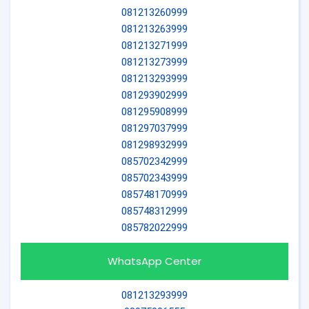
081213260999
081213263999
081213271999
081213273999
081213293999
081293902999
081295908999
081297037999
081298932999
085702342999
085702343999
085748170999
085748312999
085782022999
WhatsApp Center
081213293999