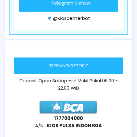
Telegram Center
@Kioscenterbot
REKENING DEPOSIT
Deposit Open Setiap Hаrі Mulаі Pukul 06.00 -
22.00 WIB
1777004000
A/N :
KIOS PULSA INDONESIA