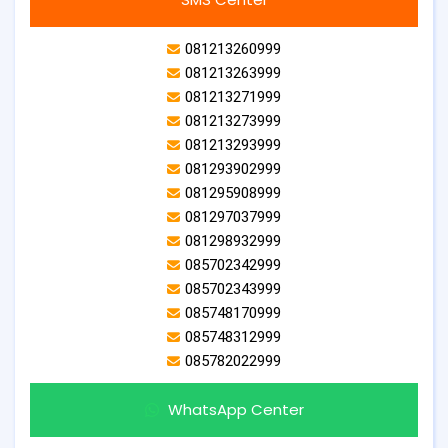
081213260999
081213263999
081213271999
081213273999
081213293999
081293902999
081295908999
081297037999
081298932999
085702342999
085702343999
085748170999
085748312999
085782022999
WhatsApp Center