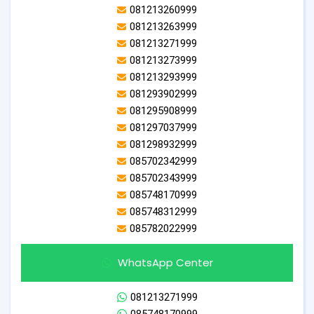
081213260999
081213263999
081213271999
081213273999
081213293999
081293902999
081295908999
081297037999
081298932999
085702342999
085702343999
085748170999
085748312999
085782022999
WhatsApp Center
081213271999