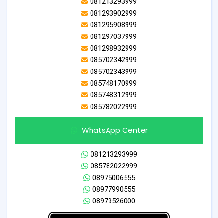
081213293999
081293902999
081295908999
081297037999
081298932999
085702342999
085702343999
085748170999
085748312999
085782022999
WhatsApp Center
081213293999
085782022999
08975006555
08977990555
08979526000