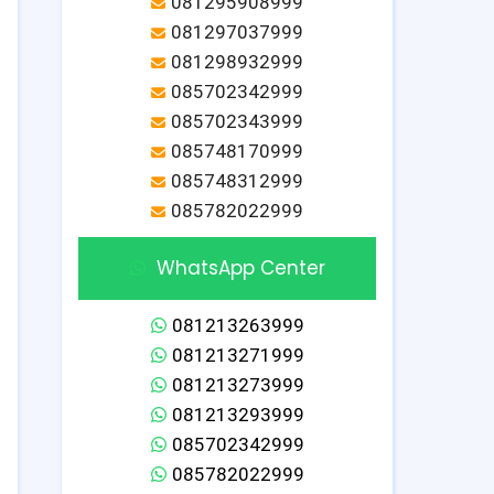
081295908999
081297037999
081298932999
085702342999
085702343999
085748170999
085748312999
085782022999
WhatsApp Center
081213263999
081213271999
081213273999
081213293999
085702342999
085782022999