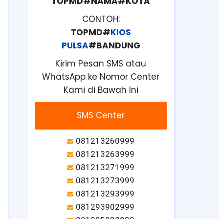
TOPMD#NAMA#KOTA
CONTOH:
TOPMD#
KIOS
PULSA
#BANDUNG
Kirim Pesan SMS atau
WhatsApp ke Nomor Center
Kami di Bawah Ini
SMS Center
081213260999
081213263999
081213271999
081213273999
081213293999
081293902999