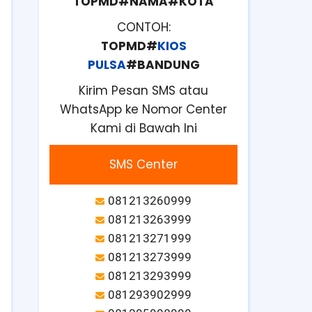
TOPMD#NAMA#KOTA
CONTOH:
TOPMD#
KIOS
PULSA
#BANDUNG
Kirim Pesan SMS atau
WhatsApp ke Nomor Center
Kami di Bawah Ini
SMS Center
081213260999
081213263999
081213271999
081213273999
081213293999
081293902999