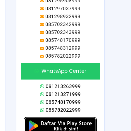
081295908999
081297037999
081298932999
085702342999
085702343999
085748170999
085748312999
085782022999
WhatsApp Center
081213263999
081213271999
085748170999
085782022999