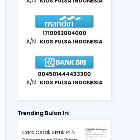
A/N :
KIOS PULSA INDONESIA
1710062004000
A/N :
KIOS PULSA INDONESIA
004501444433300
A/N :
KIOS PULSA INDONESIA
Trending Bulan Ini
Cara Cetak Struk PLN